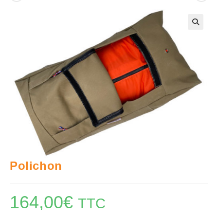
🔍
Polichon
164,00
€
TTC