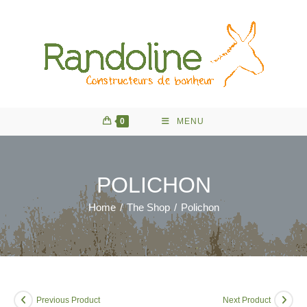
Skip
to
content
0
MENU
POLICHON
Home
/
The Shop
/
Polichon
Previous Product
Next Product