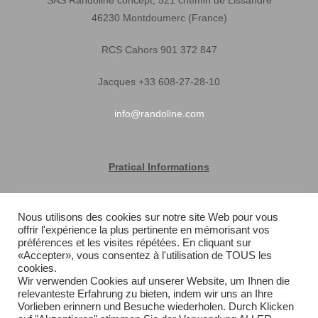
SAS Randoline concept, 521 chemin de Lissandre
46230 Montdoumerc (France)
RCS Cahors 901 372 847
Jacques +33 608-27-28-10
info@randoline.com
Pratical Informations
Equipent warranty
Nous utilisons des cookies sur notre site Web pour vous
offrir l'expérience la plus pertinente en mémorisant vos
Terms of Sales
préférences et les visites répétées. En cliquant sur
«Accepter», vous consentez à l'utilisation de TOUS les
Quick delivery
cookies.
Wir verwenden Cookies auf unserer Website, um Ihnen die
relevanteste Erfahrung zu bieten, indem wir uns an Ihre
Sitemap
Vorlieben erinnern und Besuche wiederholen. Durch Klicken