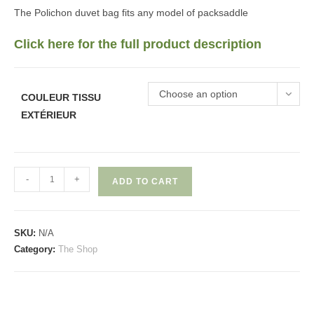
The Polichon duvet bag fits any model of packsaddle
Click here for the full product description
Choose an option
COULEUR TISSU
EXTÉRIEUR
Polichon
-
+
ADD TO CART
quantity
SKU:
N/A
Category:
The Shop