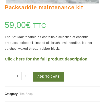
Packsaddle maintenance kit
59,00
€
TTC
The Bât Maintenance Kit contains a selection of essential
products: oxfoot oil, linseed oil, brush, awl, needles, leather
patches, waxed thread, rubber block.
Click here for the full product description
Packsaddle
-
+
ADD TO CART
maintenance
kit
quantity
Category:
The Shop