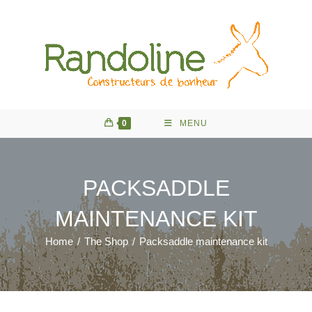
Skip
to
content
0
MENU
PACKSADDLE
MAINTENANCE KIT
Home
/
The Shop
/
Packsaddle maintenance kit