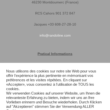
46230 Montdoumerc (France)
RCS Cahors 901 372 847
Jacques +33 608-27-28-10
info@randoline.com
Pratical Informations
Equipent warranty
Nous utilisons des cookies sur notre site Web pour vous
offrir l'expérience la plus pertinente en mémorisant vos
Terms of Sales
préférences et les visites répétées. En cliquant sur
«Accepter», vous consentez à l'utilisation de TOUS les
Quick delivery
cookies.
Wir verwenden Cookies auf unserer Website, um Ihnen die
relevanteste Erfahrung zu bieten, indem wir uns an Ihre
Sitemap
Vorlieben erinnern und Besuche wiederholen. Durch Klicken
auf "Akzeptieren" stimmen Sie der Verwendung ALLER