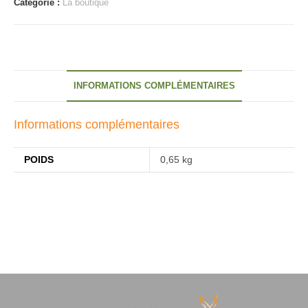
Catégorie :
La boutique
Bât
INFORMATIONS COMPLÉMENTAIRES
Informations complémentaires
POIDS
0,65 kg