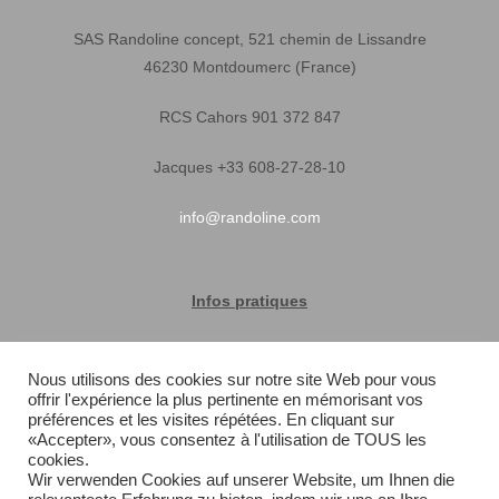
SAS Randoline concept, 521 chemin de Lissandre
46230 Montdoumerc (France)
RCS Cahors 901 372 847
Jacques +33 608-27-28-10
info@randoline.com
Infos pratiques
Garantie matériel
Nous utilisons des cookies sur notre site Web pour vous
offrir l'expérience la plus pertinente en mémorisant vos
Conditions générales de vente
préférences et les visites répétées. En cliquant sur
«Accepter», vous consentez à l'utilisation de TOUS les
Livraison rapide
cookies.
Wir verwenden Cookies auf unserer Website, um Ihnen die