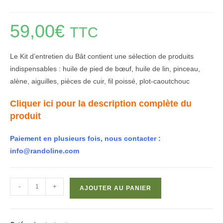
59,00
€
TTC
Le Kit d’entretien du Bât contient une sélection de produits
indispensables : huile de pied de bœuf, huile de lin, pinceau,
alène, aiguilles, pièces de cuir, fil poissé, plot-caoutchouc
Cliquer ici pour la description complète du
produit
Paiement en plusieurs fois, nous contacter :
info@randoline.com
quantité
-
+
AJOUTER AU PANIER
de
Kit
entretien