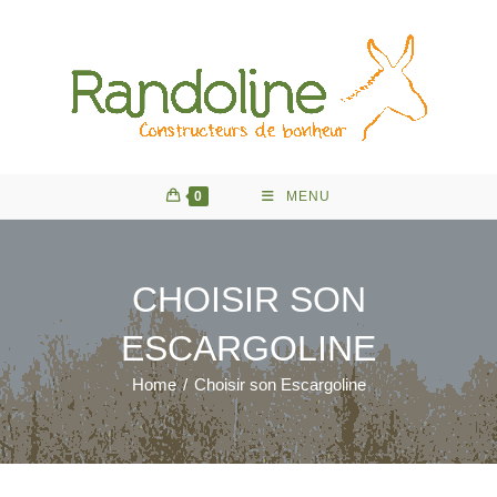
Skip
to
content
0
MENU
CHOISIR SON
ESCARGOLINE
Home
/
Choisir son Escargoline