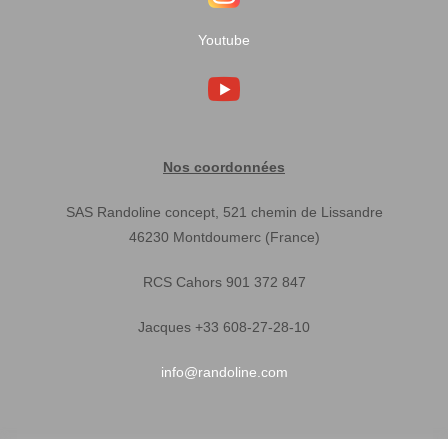
Youtube
Nos coordonnées
SAS Randoline concept, 521 chemin de Lissandre
46230 Montdoumerc (France)
RCS Cahors 901 372 847
Jacques +33 608-27-28-10
info@randoline.com
Infos pratiques