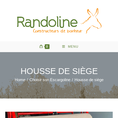
Skip
to
content
0
MENU
HOUSSE DE SIÈGE
Home
/
Choisir son Escargoline
/
Housse de siège