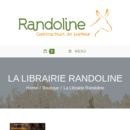
Skip
to
content
0
MENU
LA LIBRAIRIE RANDOLINE
Home
/
Boutique
/
La Librairie Randoline