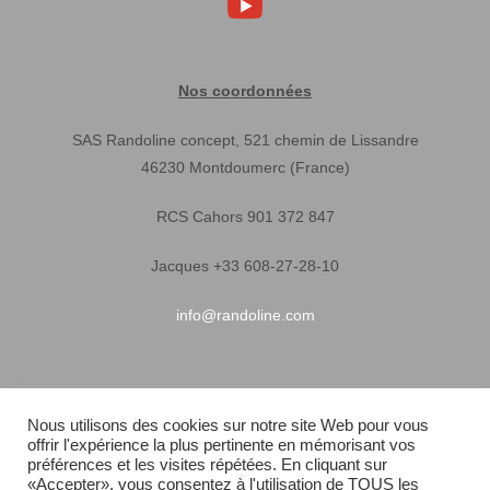
Nos coordonnées
SAS Randoline concept, 521 chemin de Lissandre
46230 Montdoumerc (France)
RCS Cahors 901 372 847
Jacques +33 608-27-28-10
info@randoline.com
Infos pratiques
Nous utilisons des cookies sur notre site Web pour vous
offrir l'expérience la plus pertinente en mémorisant vos
Garantie matériel
préférences et les visites répétées. En cliquant sur
«Accepter», vous consentez à l'utilisation de TOUS les