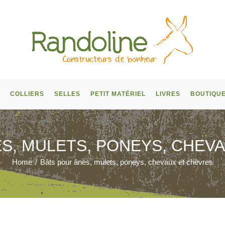
COLLIERS
SELLES
PETIT MATÉRIEL
LIVRES
BOUTIQU
S, MULETS, PONEYS, CHEV
Home
/
Bâts pour ânes, mulets, poneys, chevaux et chèvres