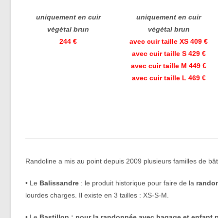
uniquement en cuir
uniquement en cuir
végétal brun
végétal brun
244 €
avec cuir taille XS 409 €
avec cuir taille S 429 €
avec cuir taille M 449 €
avec cuir taille L 469 €
Randoline a mis au point depuis 2009 plusieurs familles de bâts
• Le
Balissandre
: le produit historique pour faire de la
randon
lourdes charges. Il existe en 3 tailles : XS-S-M.
• Le
Bastillon : pour la randonnée avec bagage et enfant 