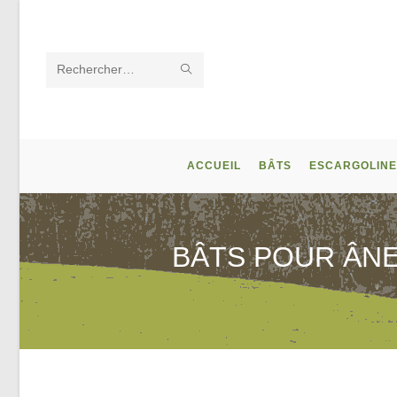
Skip
to
content
ENVOYER
Rechercher
LA
sur
RECHERCHE
ce
ACCUEIL
BÂTS
ESCARGOLINE
site
BÂTS POUR ÂNE