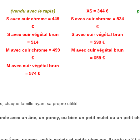
(vendu avec le tapis)
XS = 344 €
p
S avec cuir chrome = 449
S avec cuir chrome = 534
€
€
S avec cuir végétal brun
S avec cuir végétal brun
= 514
= 599 €
M avec cuir chrome = 499
M avec cuir végétal brun
€
= 659 €
M avec cuir végétal brun
= 574 €
, chaque famille ayant sa propre utilité.
née avec un âne, un poney, ou bien un petit mulet ou un petit ch
pour ânes, poneys, petits mulets et petits chevaux.
Il existe en 2 ta