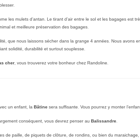
blesser.
les mulets d’antan. Le tirant d’air entre le sol et les bagages est très
’animal et meilleure préservation des bagages.
alité, que nous laissons sécher dans la grange 4 années. Nous avons
ant solidité, durabilité et surtout souplesse.
as cher
, vous trouverez votre bonheur chez Randoline.
vec un enfant, la
Bâtine
sera suffisante. Vous pourrez y monter l’enfant
hargement conséquent, vous devrez penser au
Balissandre
.
es de paille, de piquets de clôture, de rondins, ou bien du maraichage,