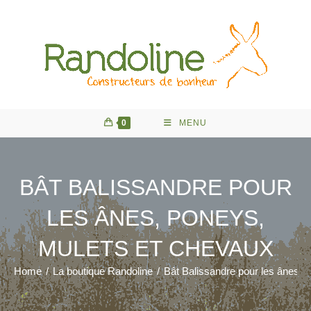
Skip
to
content
0
MENU
BÂT BALISSANDRE POUR
LES ÂNES, PONEYS,
MULETS ET CHEVAUX
Home
/
La boutique Randoline
/
Bât Balissandre pour les ânes, 