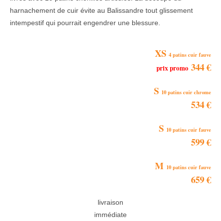
harnachement de cuir évite au Balissandre tout glissement
intempestif qui pourrait engendrer une blessure.
XS
4 patins cuir fauve
344 €
prix promo
S
10 patins cuir chrome
534 €
S
10 patins cuir fauve
599 €
M
10 patins cuir fauve
659 €
livraison
immédiate