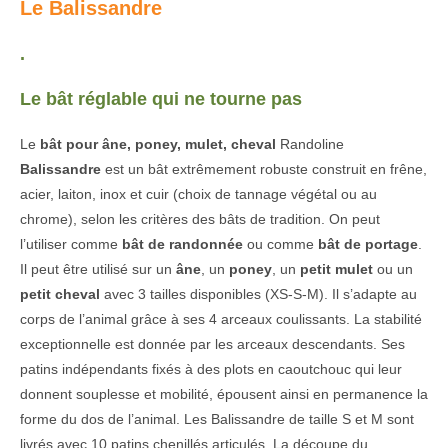
Le Balissandre
.
Le bât réglable qui ne tourne pas
Le
b
ât
pour âne, poney, mulet, cheval
Randoline
Balissandre
est un bât extrêmement robuste construit en frêne,
acier, laiton, inox et cuir (choix de tannage végétal ou au
chrome), selon les critères des bâts de tradition. On peut
l’utiliser comme
bât de randonnée
ou comme
bât de portage
.
Il peut être utilisé sur un
âne
, un
poney
, un
petit mulet
ou un
petit
cheval
avec 3 tailles disponibles (XS-S-M). Il s’adapte au
corps de l’animal grâce à ses 4 arceaux coulissants. La stabilité
exceptionnelle est donnée par les arceaux descendants. Ses
patins indépendants fixés à des plots en caoutchouc qui leur
donnent souplesse et mobilité, épousent ainsi en permanence la
forme du dos de l’animal. Les Balissandre de taille S et M sont
livrés avec 10 patins chenillés articulés. La découpe du