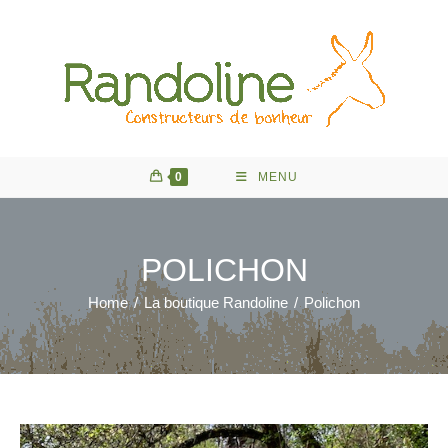
Skip
to
content
0
MENU
POLICHON
Home
/
La boutique Randoline
/
Polichon