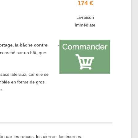
174 €
Livraison
immédiate
ortage
, la
bâche contre
ccroché sur un bât, que
sacs latéraux, car elle se
mblée en forme de gros
e.
e par les ronces, les pierres, les écorces.