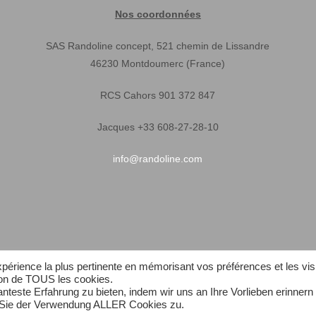
Nos coordonnées
SAS Randoline concept, 521 chemin de Lissandre
46230 Montdoumerc (France)
RCS Cahors 901 372 847
Jacques +33 608-27-28-10
info@randoline.com
expérience la plus pertinente en mémorisant vos préférences et les vis
tion de TOUS les cookies.
teste Erfahrung zu bieten, indem wir uns an Ihre Vorlieben erinnern
n Sie der Verwendung ALLER Cookies zu.