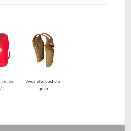
ntretien
Avoinelle, poche à
ât
grain