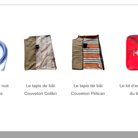
 nuit
Le tapis de bât
Le tapis de bât
Le kit d’e
ne
Couveton Colibri
Couveton Pélican
du b