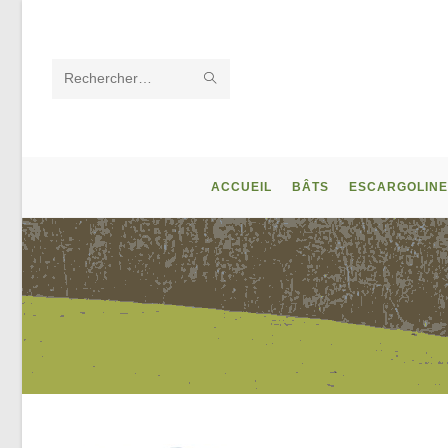
Skip
to
content
ENVOYER
Rechercher
LA
sur
RECHERCHE
ce
ACCUEIL
BÂTS
ESCARGOLINE
site