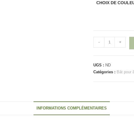
CHOIX DE COULE
quantité
-
+
de
Balissandre
UGS :
ND
Catégories :
Bât pour 
INFORMATIONS COMPLÉMENTAIRES