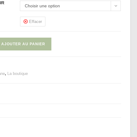
UR
Choisir une option
Effacer
AJOUTER AU PANIER
âne
,
La boutique