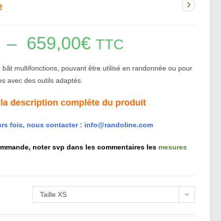
e
–
659,00
€
Plage
TTC
de
prix :
344,00€
à
 bât multifonctions, pouvant être utilisé en randonnée ou pour
659,00€
es avec des outils adaptés.
 la description complète du produit
rs fois, nous contacter :
info@randoline.com
mmande, noter svp dans les commentaires les
mesures
Taille XS