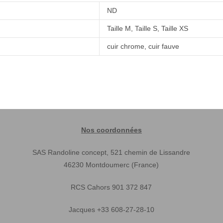
ND
Taille M, Taille S, Taille XS
cuir chrome, cuir fauve
Nos coordonnées
SAS Randoline concept, 521 chemin de Lissandre
46230 Montdoumerc (France)
RCS Cahors 901 372 847
Jacques +33 608-27-28-10