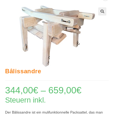
🔍
Bâlissandre
344,00
€
–
659,00
€
Preisspanne:
344,00€
bis
Steuern inkl.
659,00€
Der Bâlissandre ist ein mulifunktionnelle Packsattel, das man