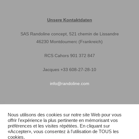
Unsere Kontaktdaten
SAS Randoline concept, 521 chemin de Lissandre
46230 Montdoumerc (Frankreich)
RCS Cahors 901 372 847
Jacques +33 608-27-28-10
info@randoline.com
Nützliche Informationen
Nous utilisons des cookies sur notre site Web pour vous
offrir l'expérience la plus pertinente en mémorisant vos
Garantie
préférences et les visites répétées. En cliquant sur
«Accepter», vous consentez à l'utilisation de TOUS les
Allgemeine
cookies.