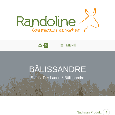
Zum
Inhalt
springen
0
MENÜ
BÂLISSANDRE
Start
/
Der Laden
/
Bâlissandre
Nächstes Produkt