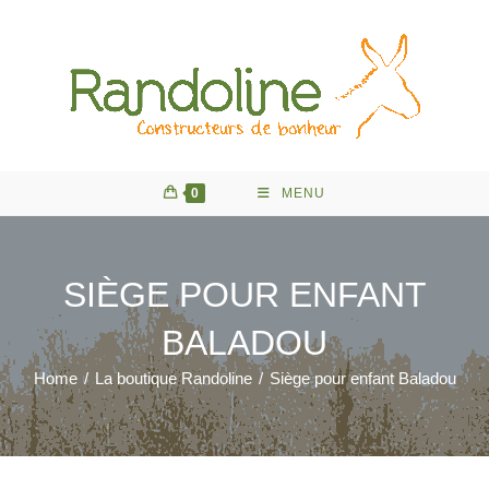
Skip
to
content
0
MENU
SIÈGE POUR ENFANT
BALADOU
Home
/
La boutique Randoline
/
Siège pour enfant Baladou