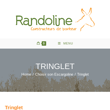
Skip
to
content
0
MENU
TRINGLET
Home
/
Choisir son Escargoline
/
Tringlet
Tringlet