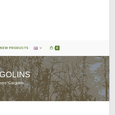
NEW PRODUCTS
0
GOLINS
ers’ Cargolins