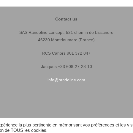
Contact us
SAS Randoline concept, 521 chemin de Lissandre
46230 Montdoumerc (France)
RCS Cahors 901 372 847
Jacques +33 608-27-28-10
info@randoline.com
expérience la plus pertinente en mémorisant vos préférences et les vis
tion de TOUS les cookies.