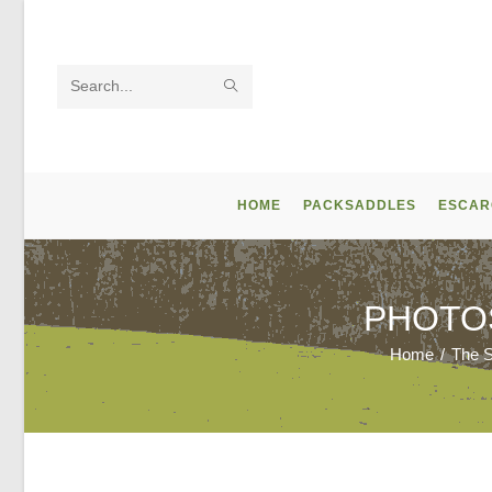
Skip
to
content
SUBMIT
Search
SEARCH
this
website
HOME
PACKSADDLES
ESCAR
PHOTO
Home
/
The 