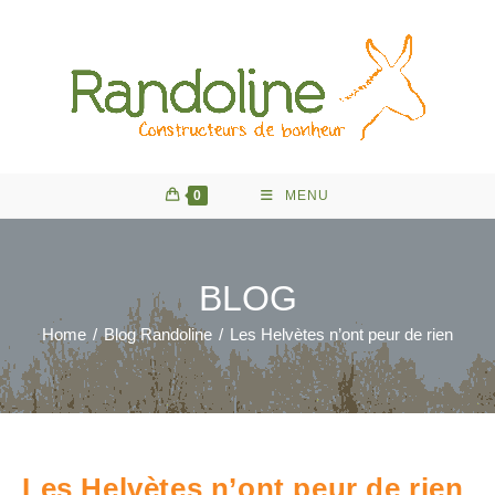
Skip
to
content
0
MENU
BLOG
Home
/
Blog Randoline
/
Les Helvètes n’ont peur de rien
Les Helvètes n’ont peur de rien