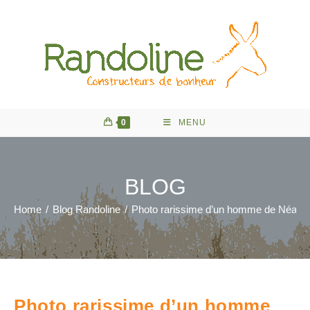
Skip
to
content
0
MENU
BLOG
Home
/
Blog Randoline
/
Photo rarissime d’un homme de Néande
Photo rarissime d’un homme