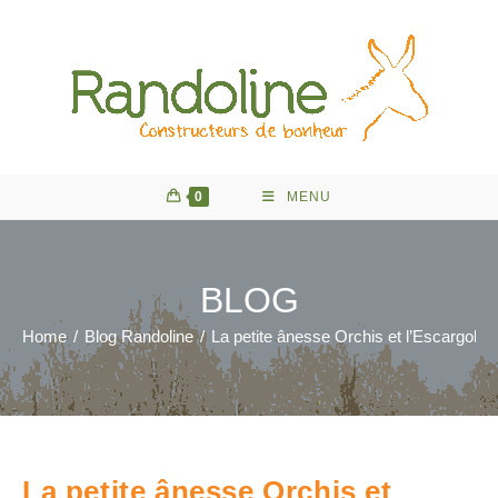
Skip
to
content
0
MENU
BLOG
Home
/
Blog Randoline
/
La petite ânesse Orchis et l’Escargoline
La petite ânesse Orchis et