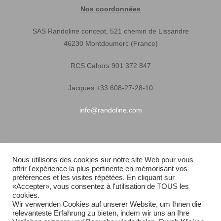
Nos coordonnées
SAS Randoline concept, 521 chemin de Lissandre
46230 Montdoumerc (France)
RCS Cahors 901 372 847
Jacques +33 608-27-28-10
info@randoline.com
Infos pratiques
Nous utilisons des cookies sur notre site Web pour vous
offrir l'expérience la plus pertinente en mémorisant vos
Garantie matériel
préférences et les visites répétées. En cliquant sur
«Accepter», vous consentez à l'utilisation de TOUS les
Conditions générales de vente
cookies.
Wir verwenden Cookies auf unserer Website, um Ihnen die
relevanteste Erfahrung zu bieten, indem wir uns an Ihre
Livraison rapide