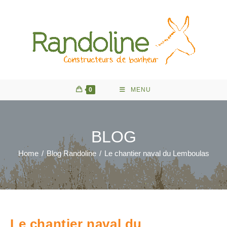
Skip
to
content
0
MENU
BLOG
Home
/
Blog Randoline
/
Le chantier naval du Lemboulas
Le chantier naval du