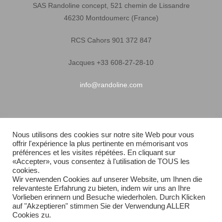
SAS Randoline concept, 521 chemin de Lissandre
46230 Montdoumerc (France)
RCS Cahors 901 372 847
Jacques +33 608-27-28-10
info@randoline.com
Infos pratiques
Nous utilisons des cookies sur notre site Web pour vous
offrir l'expérience la plus pertinente en mémorisant vos
Garantie matériel
préférences et les visites répétées. En cliquant sur
«Accepter», vous consentez à l'utilisation de TOUS les
Conditions générales de vente
cookies.
Wir verwenden Cookies auf unserer Website, um Ihnen die
relevanteste Erfahrung zu bieten, indem wir uns an Ihre
Livraison rapide
Vorlieben erinnern und Besuche wiederholen. Durch Klicken
auf "Akzeptieren" stimmen Sie der Verwendung ALLER
Plan du site
Cookies zu.