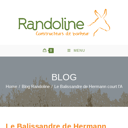
Skip
to
content
0
MENU
BLOG
Home
/
Blog Randoline
/
Le Balissandre de Hermann court l’All
Le Balissandre de Hermann