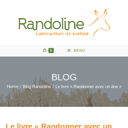
Skip
to
content
0
MENU
BLOG
Home
/
Blog Randoline
/
Le livre « Randonner avec un âne »
Le livre « Randonner avec un