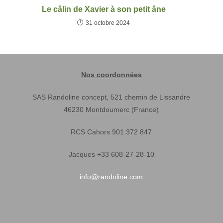
Le câlin de Xavier à son petit âne
31 octobre 2024
Nos coordonnées
SAS Randoline concept, 521 chemin de Lissandre
46230 Montdoumerc (France)
RCS Cahors 901 372 847
Jacques +33 608-27-28-10
info@randoline.com