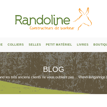
NE
COLLIERS
SELLES
PETIT MATÉRIEL
LIVRES
BOUTIQ
BLOG
nd les très anciens clients ne vous oublient pas… Wenn langjährig