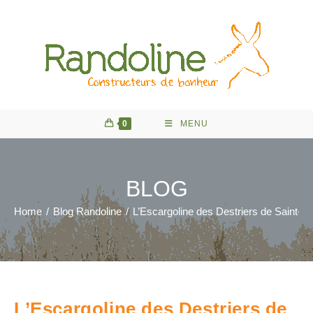
Skip
to
content
0
MENU
BLOG
Home
/
Blog Randoline
/
L’Escargoline des Destriers de Saint-Be
L’Escargoline des Destriers de