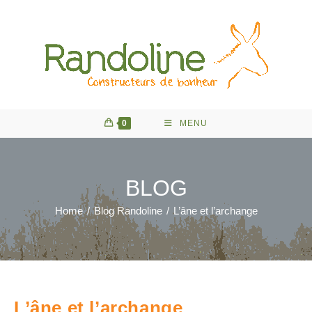
Skip
to
content
0
MENU
BLOG
Home
/
Blog Randoline
/
L’âne et l’archange
L’âne et l’archange