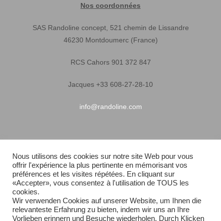
Nos coordonnées
SAS Randoline concept, 521 chemin de Lissandre
46230 Montdoumerc (France)
RCS Cahors 901 372 847
Jacques +33 608-27-28-10
info@randoline.com
Infos pratiques
Nous utilisons des cookies sur notre site Web pour vous
offrir l'expérience la plus pertinente en mémorisant vos
Garantie matériel
préférences et les visites répétées. En cliquant sur
«Accepter», vous consentez à l'utilisation de TOUS les
Conditions générales de vente
cookies.
Wir verwenden Cookies auf unserer Website, um Ihnen die
relevanteste Erfahrung zu bieten, indem wir uns an Ihre
Livraison rapide
Vorlieben erinnern und Besuche wiederholen. Durch Klicken