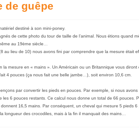
le de guêpe
tériel destiné à son mini-poney.
és de cette photo du tour de taille de l’animal. Nous étions quand mêm
d même au 19ème siècle…
res (8 au lieu de 10) nous avons fini par comprendre que la mesure étai
n la mesure en « mains ». Un Américain ou un Britannique vous diront
ait 4 pouces (ça nous fait une belle jambe…), soit environ 10,6 cm.
ençons par convertir les pieds en pouces. Par exemple, si nous avons 
te les 6 pouces restants. Ce calcul nous donne un total de 66 pouces. P
 donnent 16,5 mains. Par conséquent, un cheval qui mesure 5 pieds 6 
a longueur des crocodiles, mais à la fin il manquait des mains…