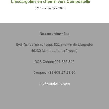
L’Escargoline en chemin vers Compostelle
17 novembre 2025
Nos coordonnées
SAS Randoline concept, 521 chemin de Lissandre
46230 Montdoumerc (France)
RCS Cahors 901 372 847
Jacques +33 608-27-28-10
info@randoline.com