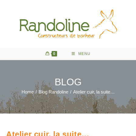
Skip
to
content
0
MENU
BLOG
Home
/
Blog Randoline
/
Atelier cuir, la suite…
Atelier cuir, la suite…