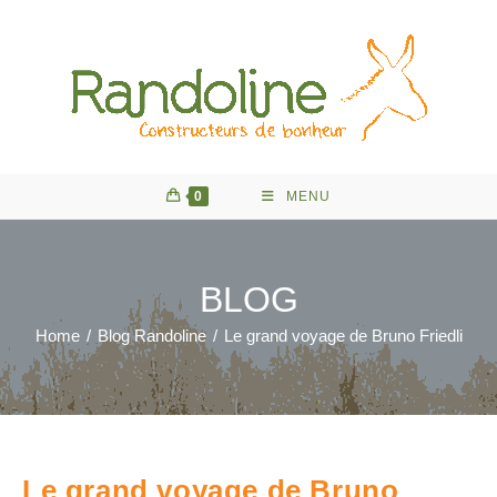
Skip
to
content
0
MENU
BLOG
Home
/
Blog Randoline
/
Le grand voyage de Bruno Friedli
Le grand voyage de Bruno