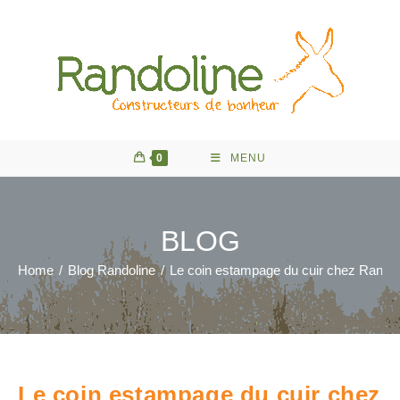
Skip
to
content
0
MENU
BLOG
Home
/
Blog Randoline
/
Le coin estampage du cuir chez Randol
Le coin estampage du cuir chez