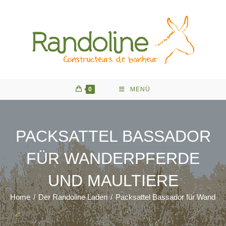
Zum
Inhalt
springen
0
MENÜ
PACKSATTEL BASSADOR
FÜR WANDERPFERDE
UND MAULTIERE
Home
/
Der Randoline Laden
/
Packsattel Bassador für Wanderp