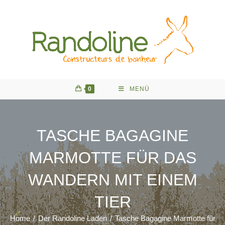
Zum
Inhalt
springen
0
MENÜ
TASCHE BAGAGINE
MARMOTTE FÜR DAS
WANDERN MIT EINEM
TIER
Home
/
Der Randoline Laden
/
Tasche Bagagine Marmotte für da