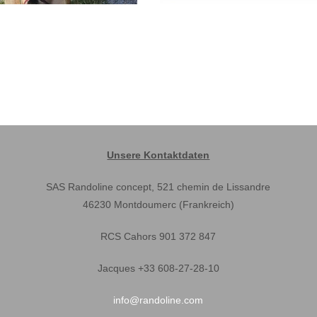
Unsere Kontaktdaten
SAS Randoline concept, 521 chemin de Lissandre
46230 Montdoumerc (Frankreich)
RCS Cahors 901 372 847
Jacques +33 608-27-28-10
info@randoline.com