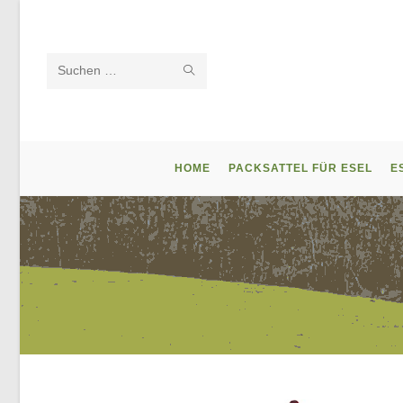
Zum
Inhalt
springen
SUCHE
Diese
STARTEN
Website
durchsuchen
HOME
PACKSATTEL FÜR ESEL
E