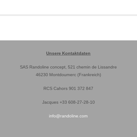
Unsere Kontaktdaten
SAS Randoline concept, 521 chemin de Lissandre
46230 Montdoumerc (Frankreich)
RCS Cahors 901 372 847
Jacques +33 608-27-28-10
info@randoline.com