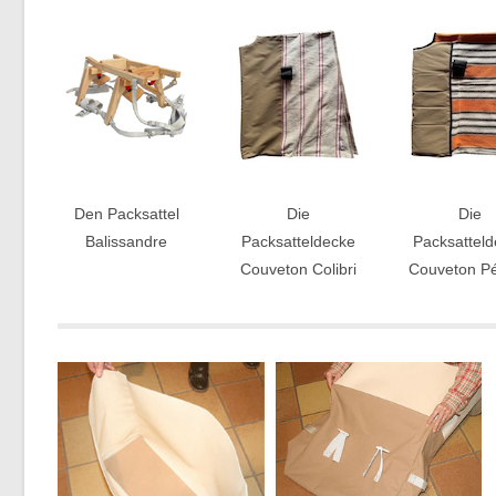
Den Packsattel
Die
Die
Balissandre
Packsatteldecke
Packsattel
Couveton Colibri
Couveton Pé