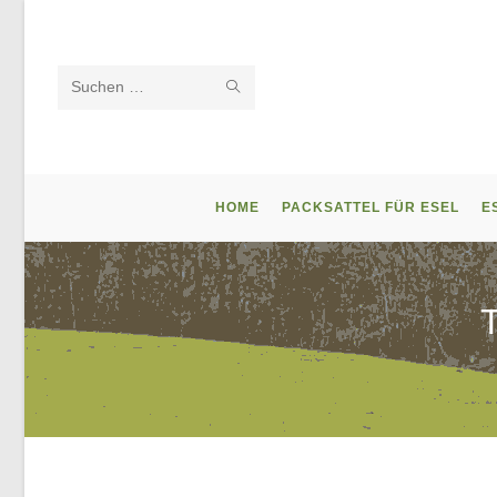
Zum
Inhalt
springen
SUCHE
Diese
STARTEN
Website
durchsuchen
HOME
PACKSATTEL FÜR ESEL
E