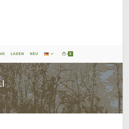
NG
LADEN
NEU
0
I