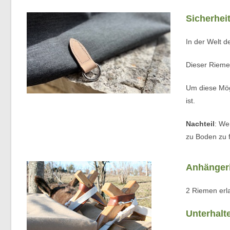
Sicherhei
In der Welt d
Dieser Riemen
Um diese Mögl
ist.
Nachteil
: We
zu Boden zu f
Anhänger
2 Riemen erl
Unterhalt