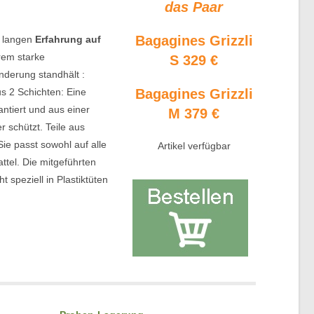
das Paar
Bagagines Grizzli
r langen
Erfahrung auf
trem starke
S 329 €
nderung standhält :
us 2 Schichten: Eine
Bagagines Grizzli
ntiert und aus einer
M 379 €
 schützt. Teile aus
ie passt sowohl auf alle
Artikel verfügbar
ttel. Die mitgeführten
 speziell in Plastiktüten