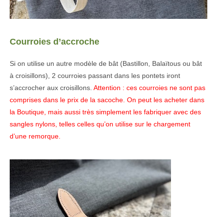
Courroies d’accroche
Si on utilise un autre modèle de bât (Bastillon, Balaïtous ou bât
à croisillons), 2 courroies passant dans les pontets iront
s’accrocher aux croisillons.
Attention : ces courroies ne sont pas
comprises dans le prix de la sacoche. On peut les acheter dans
la Boutique, mais aussi très simplement les fabriquer avec des
sangles nylons, telles celles qu’on utilise sur le chargement
d’une remorque.