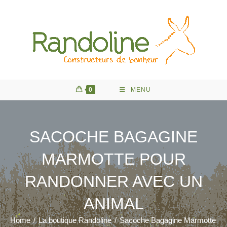
Skip
to
content
0
MENU
SACOCHE BAGAGINE
MARMOTTE POUR
RANDONNER AVEC UN
ANIMAL
Home
/
La boutique Randoline
/
Sacoche Bagagine Marmotte pou