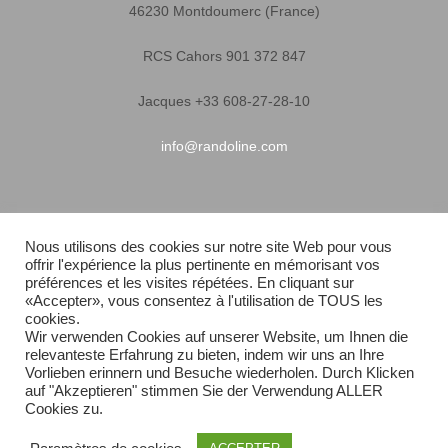
46230 Montdoumerc (France)
RCS Cahors 901 372 847
Jacques +33 608-27-28-10
info@randoline.com
Infos pratiques
Nous utilisons des cookies sur notre site Web pour vous
offrir l'expérience la plus pertinente en mémorisant vos
Garantie matériel
préférences et les visites répétées. En cliquant sur
«Accepter», vous consentez à l'utilisation de TOUS les
Conditions générales de vente
cookies.
Wir verwenden Cookies auf unserer Website, um Ihnen die
relevanteste Erfahrung zu bieten, indem wir uns an Ihre
Livraison rapide
Vorlieben erinnern und Besuche wiederholen. Durch Klicken
auf "Akzeptieren" stimmen Sie der Verwendung ALLER
Plan du site
Cookies zu.