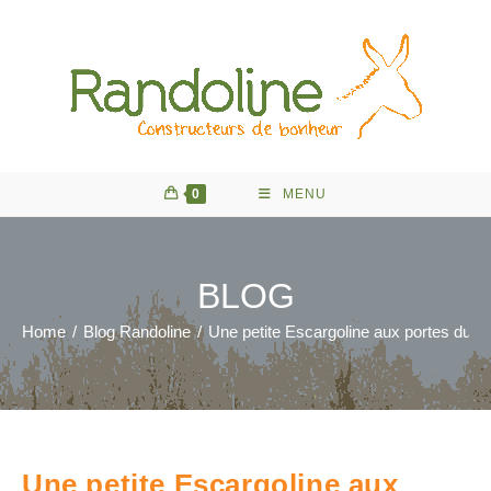
Skip
to
content
0
MENU
BLOG
Home
/
Blog Randoline
/
Une petite Escargoline aux portes du J
Une petite Escargoline aux