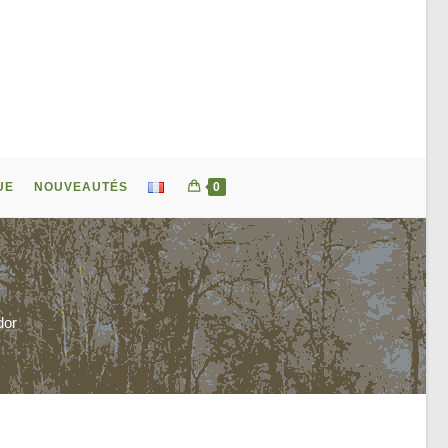
UE
NOUVEAUTÉS
0
dor