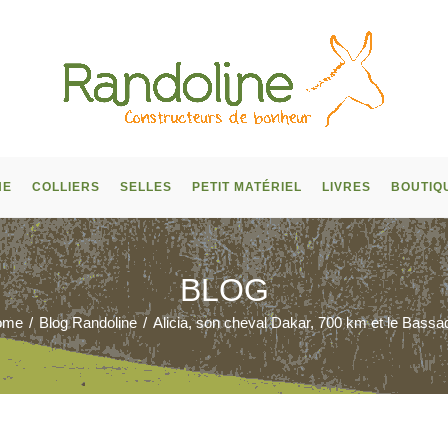
NE
COLLIERS
SELLES
PETIT MATÉRIEL
LIVRES
BOUTIQ
BLOG
ome
/
Blog Randoline
/
Alicia, son cheval Dakar, 700 km et le Bassa