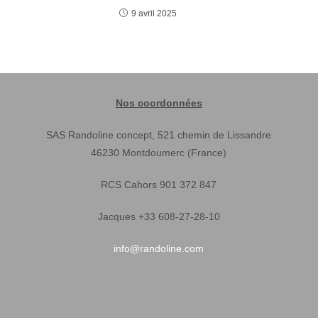
9 avril 2025
Nos coordonnées
SAS Randoline concept, 521 chemin de Lissandre
46230 Montdoumerc (France)
RCS Cahors 901 372 847
Jacques +33 608-27-28-10
info@randoline.com