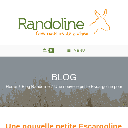
Skip
to
content
0
MENU
BLOG
Home
/
Blog Randoline
/
Une nouvelle petite Escargoline pour la
Une nouvelle petite Escargoline