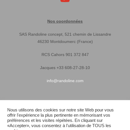
Nos coordonnées
SAS Randoline concept, 521 chemin de Lissandre
46230 Montdoumerc (France)
RCS Cahors 901 372 847
Jacques +33 608-27-28-10
info@randoline.com
Infos pratiques
Nous utilisons des cookies sur notre site Web pour vous
offrir l'expérience la plus pertinente en mémorisant vos
Garantie matériel
préférences et les visites répétées. En cliquant sur
«Accepter», vous consentez à l'utilisation de TOUS les
Conditions générales de vente