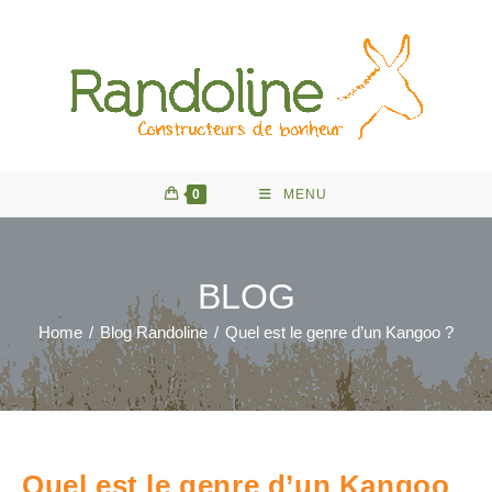
Skip
to
content
0
MENU
BLOG
Home
/
Blog Randoline
/
Quel est le genre d’un Kangoo ?
Quel est le genre d’un Kangoo