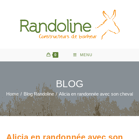
Skip
to
content
0
MENU
BLOG
Home
/
Blog Randoline
/
Alicia en randonnée avec son cheval e
Alicia en randonnée avec son