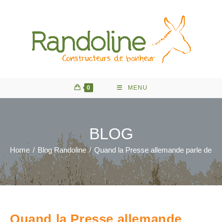
Skip
to
content
0
MENU
BLOG
Home
/
Blog Randoline
/
Quand la Presse allemande parle des 
Quand la Presse allemande