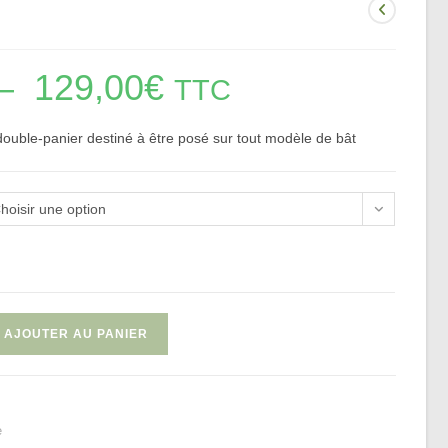
–
129,00
€
Plage
TTC
de
prix :
89,00€
à
ouble-panier destiné à être posé sur tout modèle de bât
129,00€
hoisir une option
AJOUTER AU PANIER
e