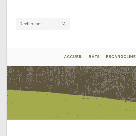
Skip
to
content
ENVOYER
Rechercher
LA
sur
RECHERCHE
ce
ACCUEIL
BÂTS
ESCARGOLINE
site