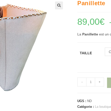
Panillette
🔍
89,00
€
La
Panillette
est un d
C
TAILLE
quantité
-
+
de
Panillette
UGS :
ND
Catégorie :
La boutiqu