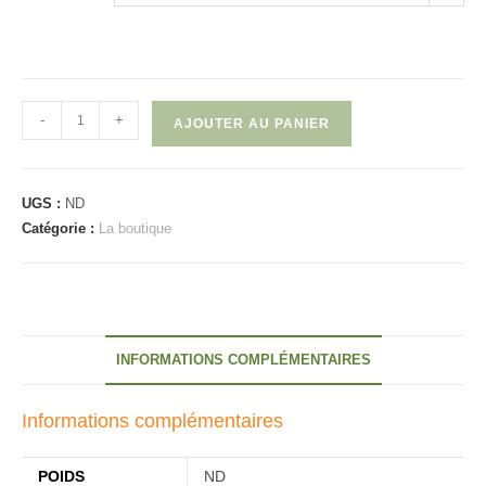
quantité
-
+
AJOUTER AU PANIER
de
Couveton
Pélican
UGS :
ND
Catégorie :
La boutique
INFORMATIONS COMPLÉMENTAIRES
Informations complémentaires
POIDS
ND