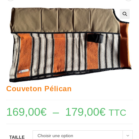
🔍
Couveton Pélican
169,00
€
–
179,00
€
Plage
TTC
de
prix :
169,00€
à
179,00€
Choisir une option
TAILLE