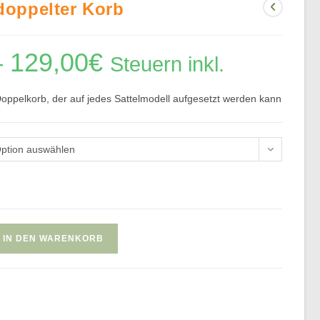
 doppelter Korb
–
129,00
€
Preisspanne:
Steuern inkl.
89,00€
bis
129,00€
n Doppelkorb, der auf jedes Sattelmodell aufgesetzt werden kann
ption auswählen
IN DEN WARENKORB