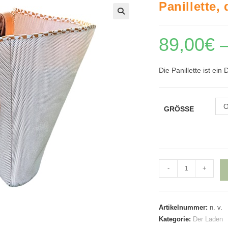
Panillette,
🔍
89,00
€
Die Panillette ist ei
O
GRÖSSE
Panillette,
-
+
doppelter
Korb
Menge
Artikelnummer:
n. v.
Kategorie:
Der Laden