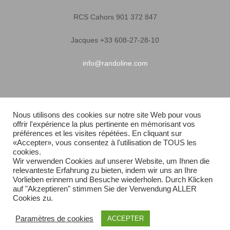
RCS Cahors 901 372 847
Jacques +33 608-27-28-10
info@randoline.com
Infos pratiques
Nous utilisons des cookies sur notre site Web pour vous
offrir l'expérience la plus pertinente en mémorisant vos
Garantie matériel
préférences et les visites répétées. En cliquant sur
«Accepter», vous consentez à l'utilisation de TOUS les
Conditions générales de vente
cookies.
Wir verwenden Cookies auf unserer Website, um Ihnen die
relevanteste Erfahrung zu bieten, indem wir uns an Ihre
Livraison rapide
Vorlieben erinnern und Besuche wiederholen. Durch Klicken
auf "Akzeptieren" stimmen Sie der Verwendung ALLER
Plan du site
Cookies zu.
Paramètres de cookies
ACCEPTER