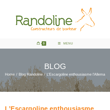
Skip
to
content
0
MENU
BLOG
Home
/
Blog Randoline
/
L’Escargoline enthousiasme l’Allemagn
L’Escargoline enthousiasme