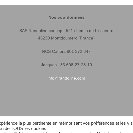
Nos coordonnées
SAS Randoline concept, 521 chemin de Lissandre
46230 Montdoumerc (France)
RCS Cahors 901 372 847
Jacques +33 608-27-28-10
info@randoline.com
expérience la plus pertinente en mémorisant vos préférences et les vis
tion de TOUS les cookies.