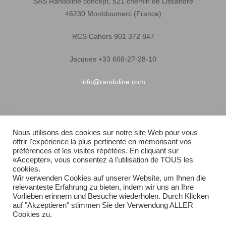
SAS Randoline concept, 521 chemin de Lissandre
46230 Montdoumerc (France)
RCS Cahors 901 372 847
Jacques +33 608-27-28-10
info@randoline.com
Infos pratiques
Nous utilisons des cookies sur notre site Web pour vous
offrir l'expérience la plus pertinente en mémorisant vos
Garantie matériel
préférences et les visites répétées. En cliquant sur
«Accepter», vous consentez à l'utilisation de TOUS les
Conditions générales de vente
cookies.
Wir verwenden Cookies auf unserer Website, um Ihnen die
relevanteste Erfahrung zu bieten, indem wir uns an Ihre
Livraison rapide
Vorlieben erinnern und Besuche wiederholen. Durch Klicken
auf "Akzeptieren" stimmen Sie der Verwendung ALLER
Plan du site
Cookies zu.