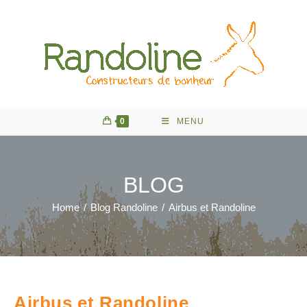
Skip
to
content
0
MENU
BLOG
Home
/
Blog Randoline
/
Airbus et Randoline
Airbus et Randoline