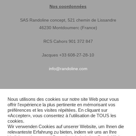
Nos coordonnées
SAS Randoline concept, 521 chemin de Lissandre
46230 Montdoumerc (France)
RCS Cahors 901 372 847
Jacques +33 608-27-28-10
info@randoline.com
Infos pratiques
Nous utilisons des cookies sur notre site Web pour vous
offrir l'expérience la plus pertinente en mémorisant vos
Garantie matériel
préférences et les visites répétées. En cliquant sur
«Accepter», vous consentez à l'utilisation de TOUS les
Conditions générales de vente
cookies.
Wir verwenden Cookies auf unserer Website, um Ihnen die
relevanteste Erfahrung zu bieten, indem wir uns an Ihre
Livraison rapide