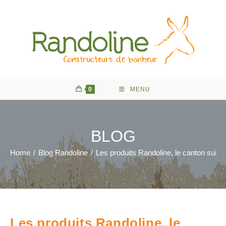
Skip
to
content
0
MENU
BLOG
Home
/
Blog Randoline
/
Les produits Randoline, le canton suis
Les produits Randoline, le