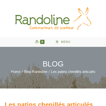
Skip
to
content
0
MENU
BLOG
Home
/
Blog Randoline
/
Les patins chenillés articulés
Les patins chenillés articulés