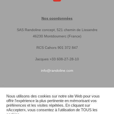
Nos coordonnées
SAS Randoline concept, 521 chemin de Lissandre
46230 Montdoumerc (France)
RCS Cahors 901 372 847
Jacques +33 608-27-28-10
info@randoline.com
Infos pratiques
Nous utilisons des cookies sur notre site Web pour vous
offrir l'expérience la plus pertinente en mémorisant vos
Garantie matériel
préférences et les visites répétées. En cliquant sur
«Accepter», vous consentez à l'utilisation de TOUS les
Conditions générales de vente