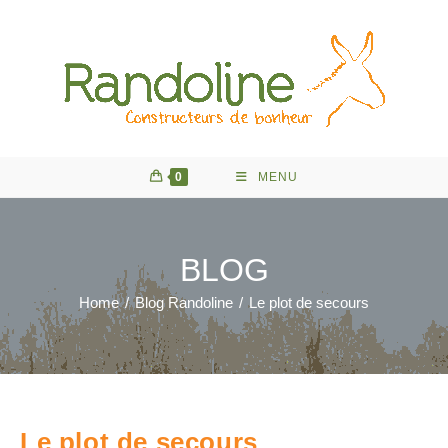
Skip
to
content
0
MENU
BLOG
Home
/
Blog Randoline
/
Le plot de secours
Le plot de secours